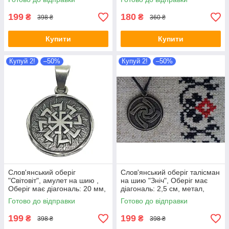
199
180
₴
₴
398 ₴
360 ₴
Купити
Купити
Купуй 2!
–50%
Купуй 2!
–50%
Слов'янський оберіг
Слов'янський оберіг талісман
"Світовіт", амулет на шию ,
на шию "Зніч", Оберіг має
Оберіг має діагональ: 20 мм,
діагональ: 2,5 см, метал,
амулет
амулет Зніч
Готово до відправки
Готово до відправки
199
199
₴
₴
398 ₴
398 ₴