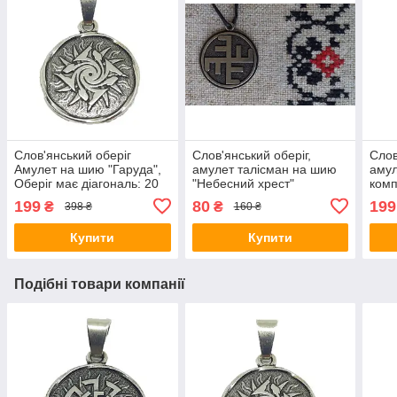
Слов'янський оберіг
Слов'янський оберіг,
Слов
Амулет на шию "Гаруда",
амулет талісман на шию
амул
Оберіг має діагональ: 20
"Небесний хрест"
комп
мм, метал, оберіг Гаруда
довж
199
80
199
₴
₴
398 ₴
160 ₴
Купити
Купити
Подібні товари компанії