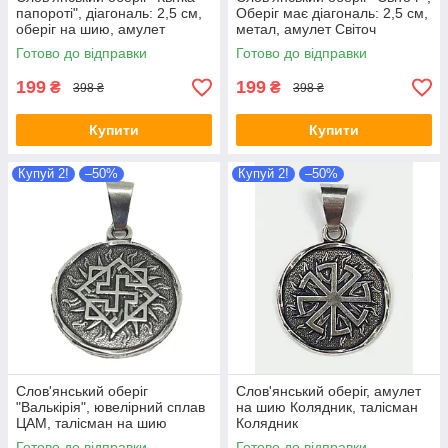
папороті", діагональ: 2,5 см,
Оберіг має діагональ: 2,5 см,
оберіг на шию, амулет
метал, амулет Світоч
Готово до відправки
Готово до відправки
199
199
₴
₴
398 ₴
398 ₴
Купити
Купити
Купуй 2!
–50%
Купуй 2!
–50%
Слов'янський оберіг
Слов'янський оберіг, амулет
"Валькірія", ювелірний сплав
на шию Колядник, талісман
ЦАМ, талісман на шию
Колядник
амулет Валькірія
Готово до відправки
Готово до відправки