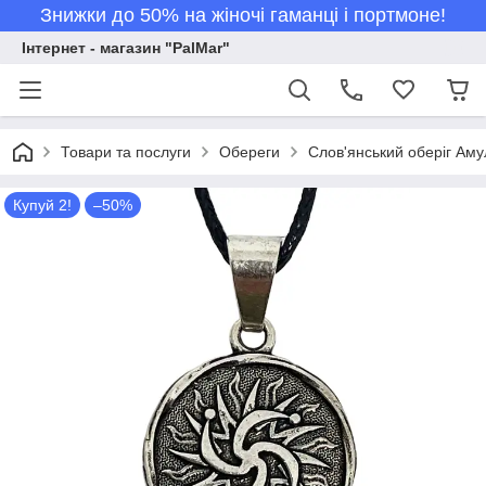
Знижки до 50% на жіночі гаманці і портмоне!
Інтернет - магазин "PalMar"
Товари та послуги
Обереги
Слов'янський оберіг Аму
Купуй 2!
–50%