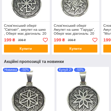
Слов'янський оберіг
Слов'янський оберіг
Слов
"Світовіт", амулет на шию
Амулет на шию "Гаруда",
Аму
, Оберіг має діагональ: 20
Оберіг має діагональ: 20
"Мол
мм, амулет
мм, метал, оберіг Гаруда
діаг
199
199
199
₴
₴
398 ₴
398 ₴
обер
Купити
Купити
Акційні пропозиції та новинки
Новинка
–50%
Купуй 2!
–50%