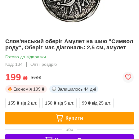
Слов'янський оберіг Амулет на шию "Символ
роду", Оберіг має діагональ: 2,5 см, амулет
Готово до відправки
Код: 134
Опт і роздріб
199
₴
398 ₴
Економія
199 ₴
Залишилось
44 дні
155 ₴
від 2 шт.
150 ₴
від 5 шт.
99 ₴
від 25 шт.
Купити
або