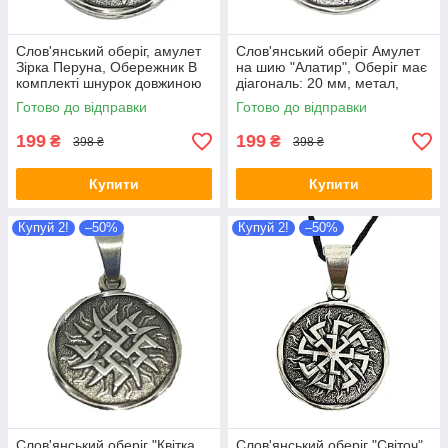
Слов'янський оберіг, амулет
Слов'янський оберіг Амулет
Зірка Перуна, Обережник В
на шию "Алатир", Оберіг має
комплекті шнурок довжиною
діагональ: 20 мм, метал,
70 см, метал
амулет
Готово до відправки
Готово до відправки
199
199
₴
₴
398 ₴
398 ₴
Купити
Купити
Купуй 2!
–50%
Купуй 2!
–50%
Слов'янський оберіг "Квітка
Слов'янський оберіг "Світоч" ,