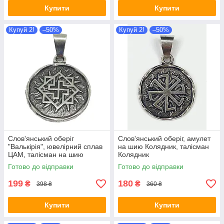
Купити
Купити
Купуй 2!
–50%
Купуй 2!
–50%
Слов'янський оберіг
Слов'янський оберіг, амулет
"Валькірія", ювелірний сплав
на шию Колядник, талісман
ЦАМ, талісман на шию
Колядник
амулет Валькірія
Готово до відправки
Готово до відправки
199
180
₴
₴
398 ₴
360 ₴
Купити
Купити