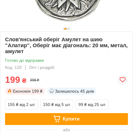
Слов'янський оберіг Амулет на шию
"Алатир", Оберіг має діагональ: 20 мм, метал,
амулет
Готово до відправки
Код: 120
Опт і роздріб
199
₴
398 ₴
Економія
199 ₴
Залишилось
45 днів
155 ₴
від 2 шт.
150 ₴
від 5 шт.
99 ₴
від 25 шт.
Купити
або