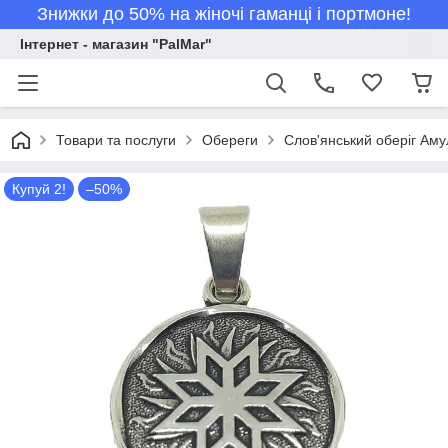
Знижки до 50% на жіночі гаманці і портмоне!
Інтернет - магазин "PalMar"
Товари та послуги
Обереги
Слов'янський оберіг Аму
Купуй 2!
–50%