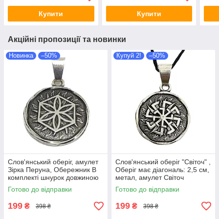
Купити
Купити
Акційні пропозиції та новинки
Новинка
–50%
Купуй 2!
–50%
Слов'янський оберіг, амулет
Слов'янський оберіг "Світоч" ,
Зірка Перуна, Обережник В
Оберіг має діагональ: 2,5 см,
комплекті шнурок довжиною
метал, амулет Світоч
70 см, метал
Готово до відправки
Готово до відправки
199
199
₴
₴
398 ₴
398 ₴