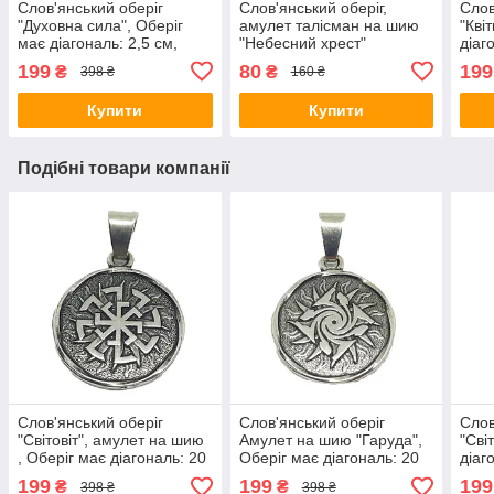
Слов'янський оберіг
Слов'янський оберіг,
Слов
"Духовна сила", Оберіг
амулет талісман на шию
"Кві
має діагональ: 2,5 см,
"Небесний хрест"
діаг
метал, амулет Духовна
на ш
199
80
199
₴
₴
398 ₴
160 ₴
сила
Купити
Купити
Подібні товари компанії
Слов'янський оберіг
Слов'янський оберіг
Слов
"Світовіт", амулет на шию
Амулет на шию "Гаруда",
"Сві
, Оберіг має діагональ: 20
Оберіг має діагональ: 20
діаг
мм, амулет
мм, метал, оберіг Гаруда
амул
199
199
199
₴
₴
398 ₴
398 ₴