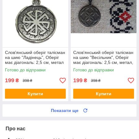
Слов'янський оберіг талісман
Слов'янський оберіг талісман
на шию "Ладінець", Оберіг
на шию "Весільник", Оберіг
має діагональ: 2,5 см, метал
має діагональ: 2,5 см, метал,
амулет Ладинец
амулет
Готово до відправки
Готово до відправки
199
199
₴
₴
398 ₴
398 ₴
Купити
Купити
Показати ще
Про нас