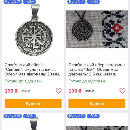
Купуй 2!
–50%
Купуй 2!
–50%
Слов'янський оберіг
Слов'янський оберіг талісман
"Світовіт", амулет на шию ,
на шию "Зніч", Оберіг має
Оберіг має діагональ: 20 мм,
діагональ: 2,5 см, метал,
амулет
амулет Зніч
Готово до відправки
Готово до відправки
199
199
₴
₴
398 ₴
398 ₴
Купити
Купити
Купуй 2!
–50%
Купуй 2!
–50%