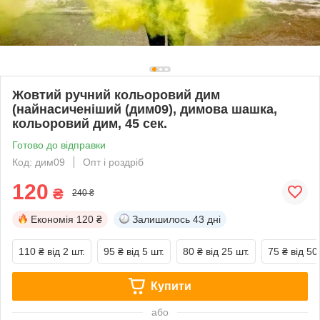
Жовтий ручний кольоровий дим
(найнасиченіший (дим09), димова шашка,
кольоровий дим, 45 сек.
Готово до відправки
Код: дим09
Опт і роздріб
120
₴
240 ₴
Економія
120 ₴
Залишилось
43 дні
110 ₴
від 2 шт.
95 ₴
від 5 шт.
80 ₴
від 25 шт.
75 ₴
від 50
Купити
або