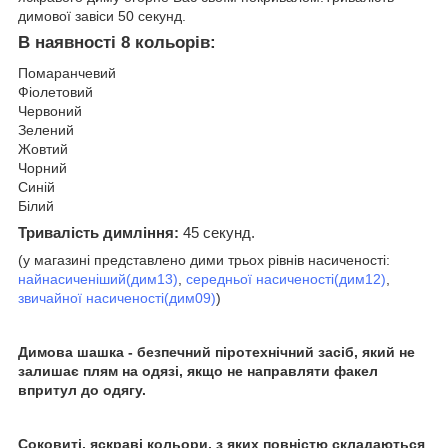
димової завіси 50 секунд.
В наявності 8 кольорів:
Помаранчевий
Фіолетовий
Червоний
Зелений
Жовтий
Чорний
Синій
Білий
Тривалість димління:
45 секунд.
(у магазині представлено дими трьох рівнів насиченості:
найнасиченіший(дим13)
,
середньої насиченості(дим12)
,
звичайної насиченості(дим09)
)
Димова шашка - безпечний піротехнічний засіб, який не
залишає плям на одязі, якщо не направляти факел
впритул до одягу.
Соковиті, яскраві кольори, з яких повністю складаються