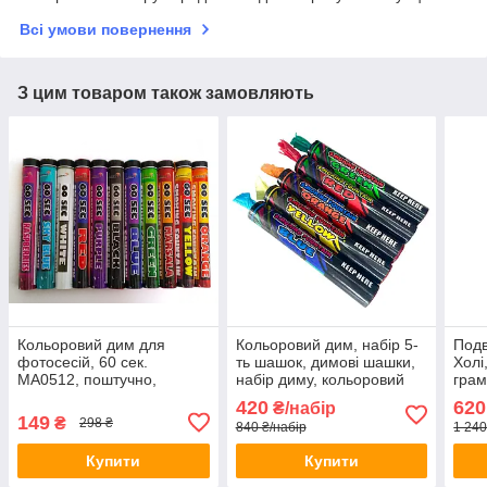
Всі умови повернення
З цим товаром також замовляють
Кольоровий дим для
Кольоровий дим, набір 5-
Подв
фотосесій, 60 сек.
ть шашок, димові шашки,
Холі
MA0512, поштучно,
набір диму, кольоровий
грам
Кольоровий дим для
дим
420
620
₴/набір
фотосесій, Кольорові
149
₴
298 ₴
840 ₴/набір
1 240
димові шашки
Купити
Купити