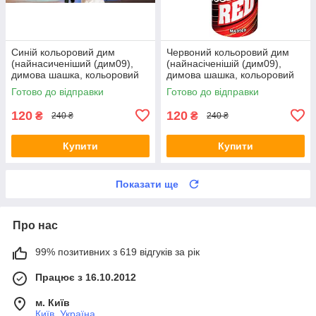
Синій кольоровий дим
Червоний кольоровий дим
(найнасиченіший (дим09),
(найнасіченішій (дим09),
димова шашка, кольоровий
димова шашка, кольоровий
дим, 45 сек.
дим, 45 сек., Maxem
Готово до відправки
Готово до відправки
120
120
₴
₴
240 ₴
240 ₴
Купити
Купити
Показати ще
Про нас
99% позитивних з 619 відгуків за рік
Працює з 16.10.2012
м. Київ
Київ, Україна