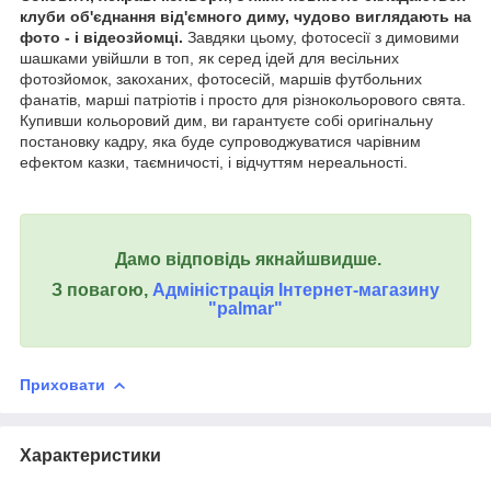
клуби об'єднання від'ємного диму, чудово виглядають на
фото - і відеозйомці.
Завдяки цьому, фотосесії з димовими
шашками увійшли в топ, як серед ідей для весільних
фотозйомок, закоханих, фотосесій, маршів футбольних
фанатів, марші патріотів і просто для різнокольорового свята.
Купивши кольоровий дим, ви гарантуєте собі оригінальну
постановку кадру, яка буде супроводжуватися чарівним
ефектом казки, таємничості, і відчуттям нереальності.
Дамо відповідь якнайшвидше.
З повагою,
Адміністрація Інтернет-магазину
"palmar"
Приховати
Характеристики