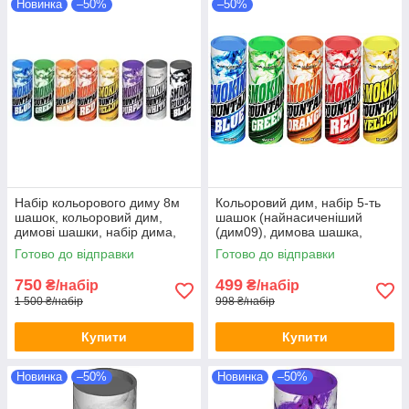
Новинка
–50%
–50%
Набір кольорового диму 8м
Кольоровий дим, набір 5-ть
шашок, кольоровий дим,
шашок (найнасиченіший
димові шашки, набір дима,
(дим09), димова шашка,
Кольорові димові шашки
кольоровий дим, 45 сек.
Готово до відправки
Готово до відправки
750
499
₴/набір
₴/набір
1 500 ₴/набір
998 ₴/набір
Купити
Купити
Новинка
–50%
Новинка
–50%