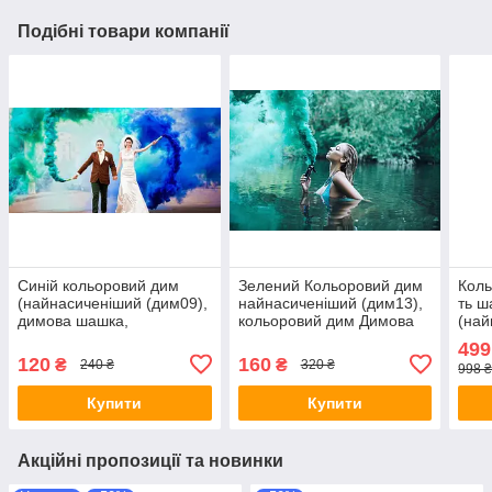
Подібні товари компанії
Синій кольоровий дим
Зелений Кольоровий дим
Коль
(найнасиченіший (дим09),
найнасиченіший (дим13),
ть ш
димова шашка,
кольоровий дим Димова
(най
кольоровий дим, 45 сек.
шашка, Польща, 60 з
дим
499
коль
120
160
₴
₴
240 ₴
320 ₴
998 ₴
Купити
Купити
Акційні пропозиції та новинки