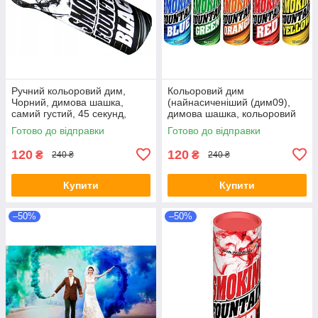
Ручний кольоровий дим,
Кольоровий дим
Чорний, димова шашка,
(найнасиченіший (дим09),
самий густий, 45 секунд,
димова шашка, кольоровий
Чорний Дим
дим, 45 сек., Цветные
Готово до відправки
Готово до відправки
дымовые шашки
120
120
₴
₴
240 ₴
240 ₴
Купити
Купити
–50%
–50%