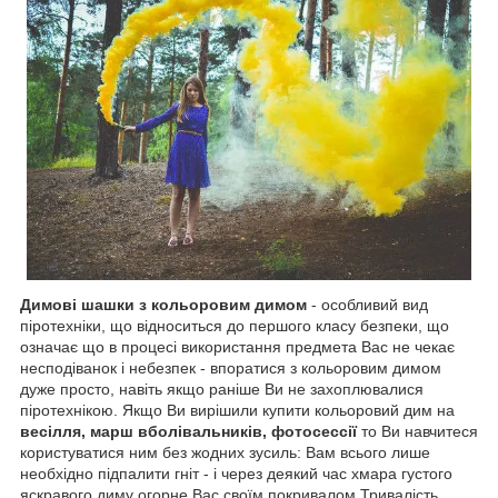
Димові шашки з кольоровим димом
- особливий вид
піротехніки, що відноситься до першого класу безпеки, що
означає що в процесі використання предмета Вас не чекає
несподіванок і небезпек - впоратися з кольоровим димом
дуже просто, навіть якщо раніше Ви не захоплювалися
піротехнікою. Якщо Ви вирішили купити кольоровий дим на
весілля, марш вболівальників, фотосессії
то Ви навчитеся
користуватися ним без жодних зусиль: Вам всього лише
необхідно підпалити гніт - і через деякий час хмара густого
яскравого диму огорне Вас своїм покривалом.Тривалість