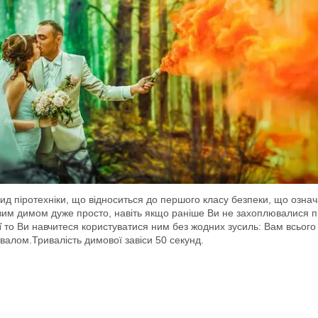
ид піротехніки, що відноситься до першого класу безпеки, що озна
ровим димом дуже просто, навіть якщо раніше Ви не захоплювалися 
ї
то Ви навчитеся користуватися ним без жодних зусиль: Вам всього л
валом.Тривалість димової завіси 50 секунд.