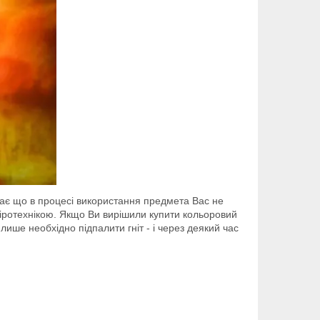
чає що в процесі використання предмета Вас не
піротехнікою. Якщо Ви вирішили купити кольоровий
ише необхідно підпалити гніт - і через деякий час