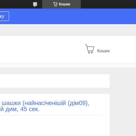
Кошик
ку
Кошик
 шашки (найнасіченішій (дім09),
 дим, 45 сек.