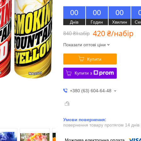
0
0
0
0
0
0
Днів
Годин
Хвилин
Се
420 ₴/набір
840 ₴/набір
Показати оптові ціни
Купити
Купити з
+380 (63) 604-64-48
повернення товару протягом 14 днів