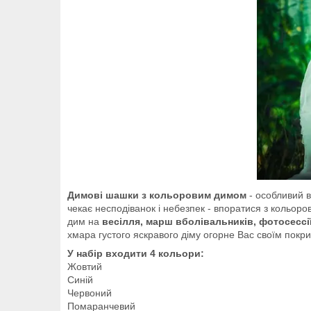
Димові шашки з кольоровим димом
- особливий в
чекає несподіванок і небезпек - впоратися з кольо
дим на
весілля, марш вболівальників, фотосессі
хмара густого яскравого діму огорне Вас своїм покри
У набір входити 4 кольори:
Жовтий
Синій
Червоний
Помаранчевий