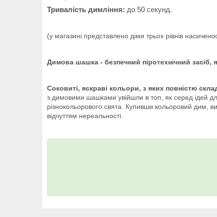
Тривалість димління:
до 50 секунд.
(у магазині представлено діми трьох рівнів насиченос
Димова шашка - безпечний піротехнічний засіб, 
Соковиті, яскраві кольори, з яких повністю скла
з димовими шашками увійшли в топ, як серед ідей дл
різнокольорового свята. Купивши кольоровий дим, ви 
відчуттям нереальності.