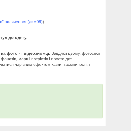
ої насиченості(дим09)
)
тул до одягу.
на фото - і відеозйомці.
Завдяки цьому, фотосесії
анатів, марші патріотів і просто для
ватися чарівним ефектом казки, таємничості, і