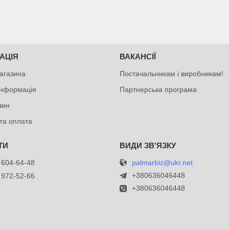
АЦІЯ
ВАКАНСІЇ
агазина
Постачальникам і виробникам!
інформація
Партнерська програма
зин
та оплата
palmarbiz@ukr.net
 604-64-48
+380636046448
 972-52-66
+380636046448