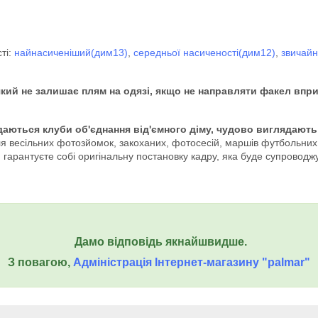
ті:
найнасиченіший(дим13)
,
середньої насиченості(дим12)
,
звичайн
який не залишає плям на одязі, якщо не направляти факел впри
даються клуби об'єднання від'ємного діму, чудово виглядають 
я весільних фотозйомок, закоханих, фотосесій, маршів футбольних ф
гарантуєте собі оригінальну постановку кадру, яка буде супроводжу
Дамо відповідь якнайшвидше.
З повагою,
Адміністрація Інтернет-магазину "palmar"