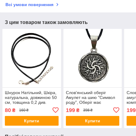
Всі умови повернення
З цим товаром також замовляють
Шнурок Натільний, Шкіра,
Слов'янський оберіг
Слов
натуральна, довжиною 50
Амулет на шию "Символ
амул
см, товщина 0,2 див.
роду", Оберіг має
комп
діагональ: 2,5 см, амулет
довж
80
199
199
₴
₴
160 ₴
398 ₴
Купити
Купити