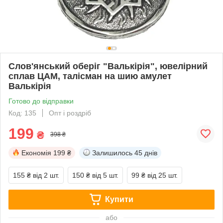
Слов'янський оберіг "Валькірія", ювелірний
сплав ЦАМ, талісман на шию амулет
Валькірія
Готово до відправки
Код: 135
Опт і роздріб
199
₴
398 ₴
Економія
199 ₴
Залишилось
45 днів
155 ₴
від 2 шт.
150 ₴
від 5 шт.
99 ₴
від 25 шт.
Купити
або