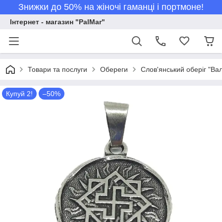
Знижки до 50% на жіночі гаманці і портмоне!
Інтернет - магазин "PalMar"
Товари та послуги
Обереги
Слов'янський оберіг "Ва
Купуй 2!
–50%