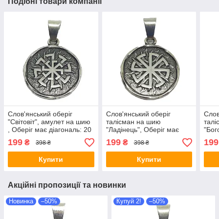
Подібні товари компанії
Слов'янський оберіг
Слов'янський оберіг
Слов
"Світовіт", амулет на шию
талісман на шию
талі
, Оберіг має діагональ: 20
"Ладінець", Оберіг має
"Бог
мм, амулет
діагональ: 2,5 см, метал
Бого
199
199
199
₴
₴
398 ₴
398 ₴
амулет Ладинец
Купити
Купити
Акційні пропозиції та новинки
Новинка
–50%
Купуй 2!
–50%