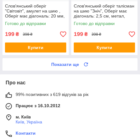
Слов'янський оберіг
Слов'янський оберіг талісман
"Світовіт", амулет на шию ,
на шию "Зніч", Оберіг має
Оберіг має діагональ: 20 мм,
діагональ: 2,5 см, метал,
амулет
амулет Зніч
Готово до відправки
Готово до відправки
199
199
₴
₴
398 ₴
398 ₴
Купити
Купити
Показати ще
Про нас
99% позитивних з 619 відгуків за рік
Працює з 16.10.2012
м. Київ
Київ, Україна
Контакти