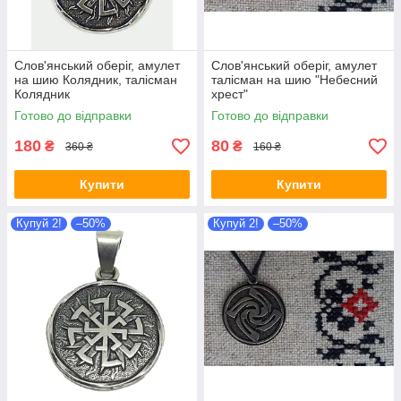
Слов'янський оберіг, амулет
Слов'янський оберіг, амулет
на шию Колядник, талісман
талісман на шию "Небесний
Колядник
хрест"
Готово до відправки
Готово до відправки
180
80
₴
₴
360 ₴
160 ₴
Купити
Купити
Купуй 2!
–50%
Купуй 2!
–50%