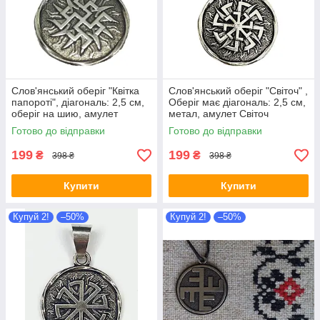
Слов'янський оберіг "Квітка
Слов'янський оберіг "Світоч" ,
папороті", діагональ: 2,5 см,
Оберіг має діагональ: 2,5 см,
оберіг на шию, амулет
метал, амулет Світоч
Готово до відправки
Готово до відправки
199
199
₴
₴
398 ₴
398 ₴
Купити
Купити
Купуй 2!
–50%
Купуй 2!
–50%