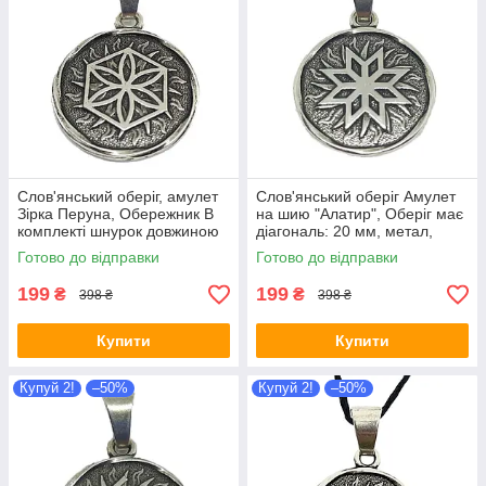
Слов'янський оберіг, амулет
Слов'янський оберіг Амулет
Зірка Перуна, Обережник В
на шию "Алатир", Оберіг має
комплекті шнурок довжиною
діагональ: 20 мм, метал,
70 см, метал
амулет
Готово до відправки
Готово до відправки
199
199
₴
₴
398 ₴
398 ₴
Купити
Купити
Купуй 2!
–50%
Купуй 2!
–50%