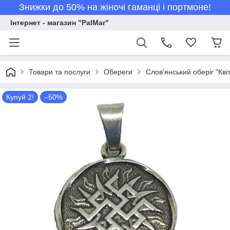
Знижки до 50% на жіночі гаманці і портмоне!
Інтернет - магазин "PalMar"
Товари та послуги
Обереги
Слов'янський оберіг "Кві
Купуй 2!
–50%