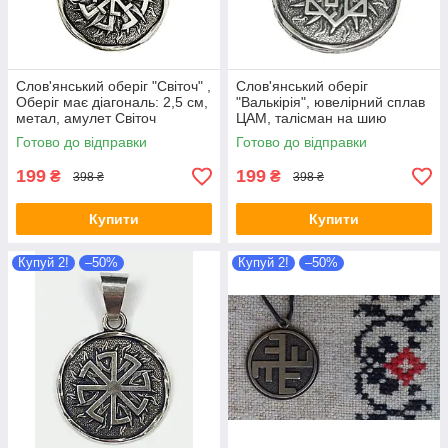
Слов'янський оберіг "Світоч" ,
Слов'янський оберіг
Оберіг має діагональ: 2,5 см,
"Валькірія", ювелірний сплав
метал, амулет Світоч
ЦАМ, талісман на шию
амулет Валькірія
Готово до відправки
Готово до відправки
199
199
₴
₴
398 ₴
398 ₴
Купити
Купити
Купуй 2!
–50%
Купуй 2!
–50%