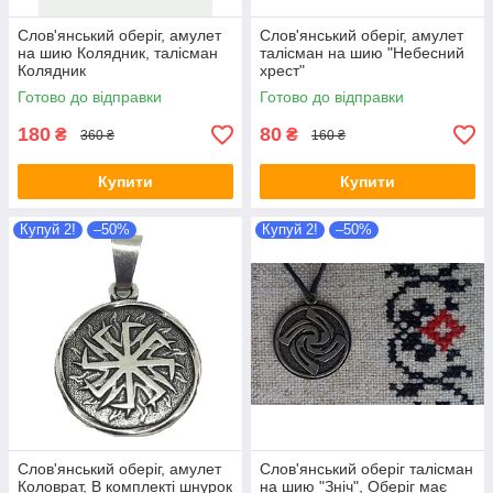
Слов'янський оберіг, амулет
Слов'янський оберіг, амулет
на шию Колядник, талісман
талісман на шию "Небесний
Колядник
хрест"
Готово до відправки
Готово до відправки
180
80
₴
₴
360 ₴
160 ₴
Купити
Купити
Купуй 2!
–50%
Купуй 2!
–50%
Слов'янський оберіг, амулет
Слов'янський оберіг талісман
Коловрат, В комплекті шнурок
на шию "Зніч", Оберіг має