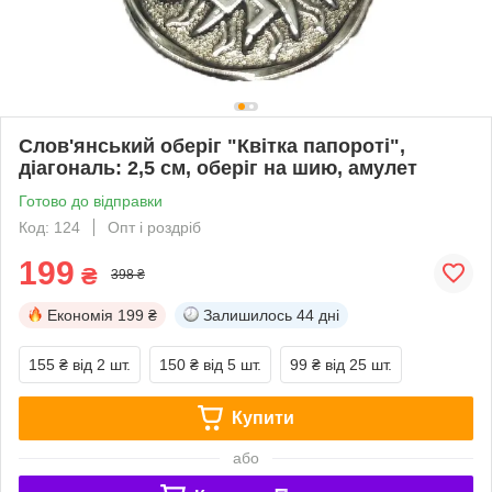
Слов'янський оберіг "Квітка папороті",
діагональ: 2,5 см, оберіг на шию, амулет
Готово до відправки
Код: 124
Опт і роздріб
199
₴
398 ₴
Економія
199 ₴
Залишилось
44 дні
155 ₴
від 2 шт.
150 ₴
від 5 шт.
99 ₴
від 25 шт.
Купити
або