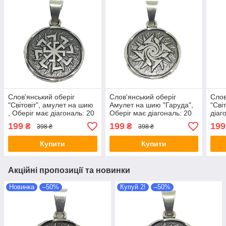
Слов'янський оберіг
Слов'янський оберіг
Слов
"Світовіт", амулет на шию
Амулет на шию "Гаруда",
"Сві
, Оберіг має діагональ: 20
Оберіг має діагональ: 20
діаг
мм, амулет
мм, метал, оберіг Гаруда
амул
199
199
199
₴
₴
398 ₴
398 ₴
Купити
Купити
Акційні пропозиції та новинки
Новинка
–50%
Купуй 2!
–50%