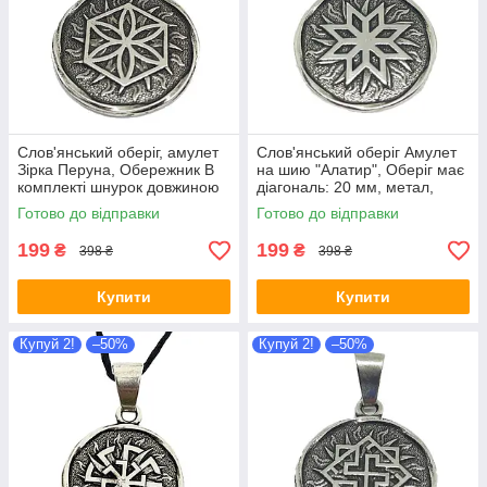
Слов'янський оберіг, амулет
Слов'янський оберіг Амулет
Зірка Перуна, Обережник В
на шию "Алатир", Оберіг має
комплекті шнурок довжиною
діагональ: 20 мм, метал,
70 см, метал
амулет
Готово до відправки
Готово до відправки
199
199
₴
₴
398 ₴
398 ₴
Купити
Купити
Купуй 2!
–50%
Купуй 2!
–50%