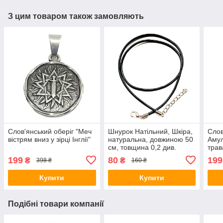
З цим товаром також замовляють
Слов'янський оберіг "Меч
Шнурок Натільний, Шкіра,
Слов
вістрям вниз у зірці Інглії"
натуральна, довжиною 50
Амул
см, товщина 0,2 див.
трав
Одол
199
80
199
₴
₴
398 ₴
160 ₴
Купити
Купити
Подібні товари компанії