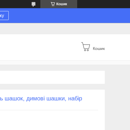
Кошик
ку
Кошик
ть шашок, димові шашки, набір