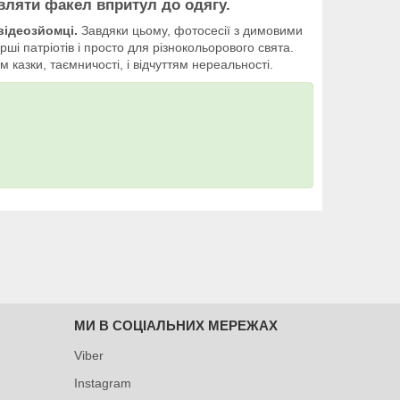
авляти факел впритул до одягу.
відеозйомці.
Завдяки цьому, фотосесії з димовими
і патріотів і просто для різнокольорового свята.
казки, таємничості, і відчуттям нереальності.
МИ В СОЦІАЛЬНИХ МЕРЕЖАХ
Viber
Instagram