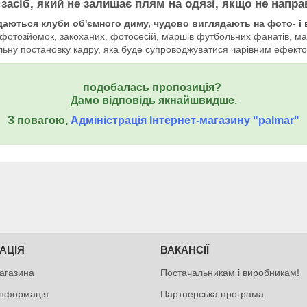
 засіб, який не залишає плям на одязі, якщо не напр
адаються клуби об'ємного диму, чудово виглядають на фото- і 
фотозйомок, закоханих, фотосесій, маршів футбольних фанатів, марш
ьну постановку кадру, яка буде супроводжуватися чарівним ефектом 
подобалась пропозиція?
Дамо відповідь якнайшвидше.
З повагою,
Адміністрація Інтернет-магазину "palmar"
АЦІЯ
ВАКАНСІЇ
агазина
Постачальникам і виробникам!
інформація
Партнерська програма