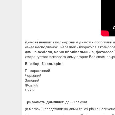
Димові шашки з кольоровим димом
- особливий в
чекає несподіванок і небезпек - впоратися з кольо
дим на
весілля, марш вболівальників, фотосессі
хмара густого яскравого диму огорне Вас своїм покр
В наборі 5 кольорів:
Помаранчевий
Червоний
Зелений
Жовтий
Синій
Тривалість димління:
до 50 секунд.
(в магазині представлено дими трьох рівнів насичено