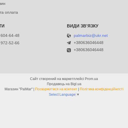
зин
та оплата
palmarbiz@ukr.net
 604-64-48
+380636046448
 972-52-66
+380636046448
Сайт створений на маркетплейсі
Prom.ua
Продавець на Bigl.ua
Магазин "PalMar" |
Поскаржитися на контент
|
Політика конфіденційності
Select Language
▼