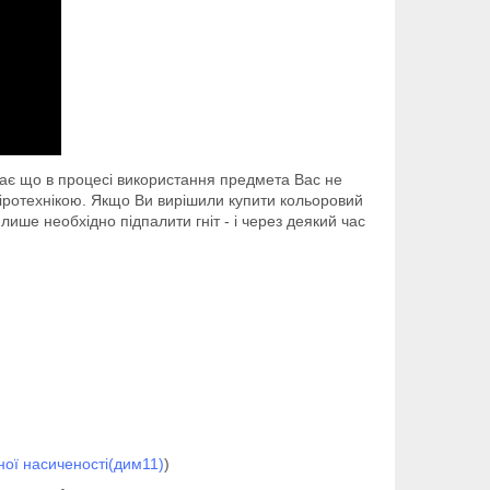
чає що в процесі використання предмета Вас не
піротехнікою. Якщо Ви вирішили купити кольоровий
ише необхідно підпалити гніт - і через деякий час
ної насиченості(дим11)
)