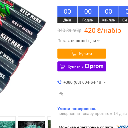
0
0
0
0
0
0
Днів
Годин
Хвилин
Се
420 ₴/набір
840 ₴/набір
Показати оптові ціни
Купити
Купити з
+380 (63) 604-64-48
повернення товару протягом 14 днів