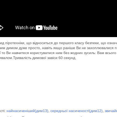
ид піротехніки, що відноситься до першого класу безпеки, що озна
ровим димом дуже просто, навіть якщо раніше Ви не захоплювалися 
ї
то Ви навчитеся користуватися ним без жодних зусиль: Вам всього л
ивалом.Тривалість димової завіси 60 секунд.
сті:
найнасиченіший(дим13)
,
середньої насиченості(дим12)
,
звичай