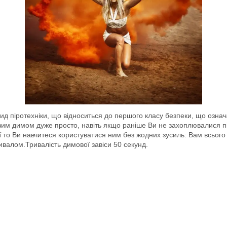
ид піротехніки, що відноситься до першого класу безпеки, що озна
ровим димом дуже просто, навіть якщо раніше Ви не захоплювалися 
ї
то Ви навчитеся користуватися ним без жодних зусиль: Вам всього л
ивалом.Тривалість димової завіси 50 секунд.