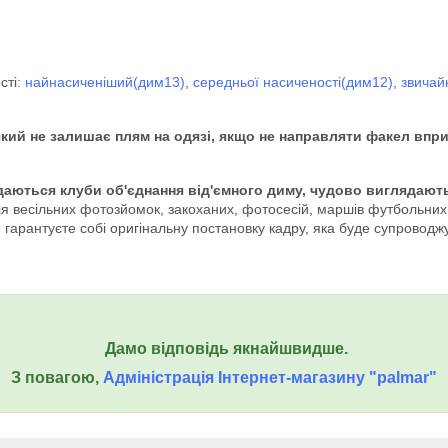
сті:
найнасиченіший(дим13)
,
середньої насиченості(дим12)
,
звичай
який не залишає плям на одязі, якщо не направляти факел впри
адаються клуби об'єднання від'ємного диму, чудово виглядають
я весільних фотозйомок, закоханих, фотосесій, маршів футбольних ф
гарантуєте собі оригінальну постановку кадру, яка буде супроводжу
Дамо відповідь якнайшвидше.
З повагою,
Адміністрація Інтернет-магазину "palmar"