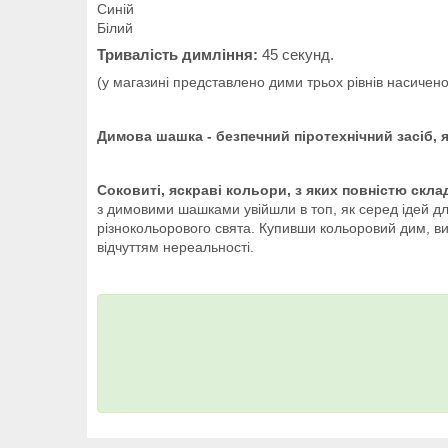
Синій
Білий
Тривалість димління:
45 секунд.
(у магазині представлено дими трьох рівнів насичено
Димова шашка - безпечний піротехнічний засіб, 
Соковиті, яскраві кольори, з яких повністю скл
з димовими шашками увійшли в топ, як серед ідей дл
різнокольорового свята. Купивши кольоровий дим, ви 
відчуттям нереальності.