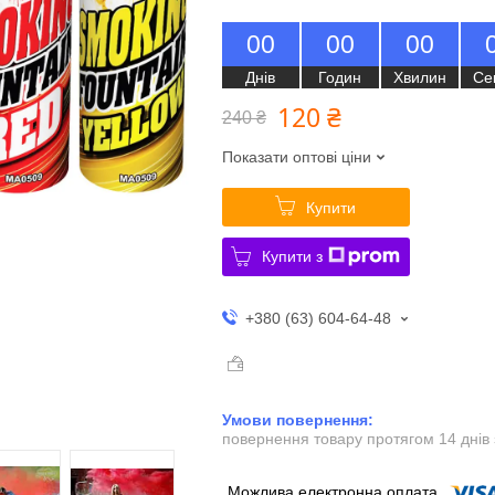
0
0
0
0
0
0
Днів
Годин
Хвилин
Се
120 ₴
240 ₴
Показати оптові ціни
Купити
Купити з
+380 (63) 604-64-48
повернення товару протягом 14 днів