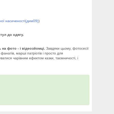
ної насиченості(дим09)
)
тул до одягу.
 на фото - і відеозйомці.
Завдяки цьому, фотосесії
анатів, марші патріотів і просто для
ватися чарівним ефектом казки, таємничості, і