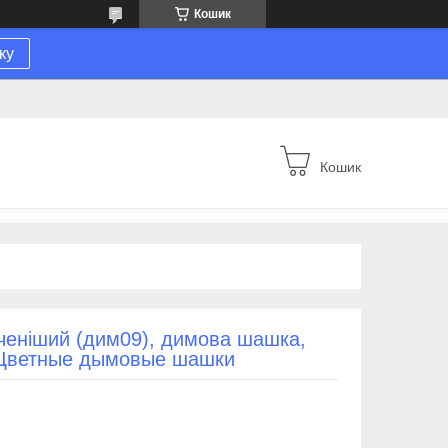
Кошик
ку
Кошик
ченіший (дим09), димова шашка,
, Цветные дымовые шашки