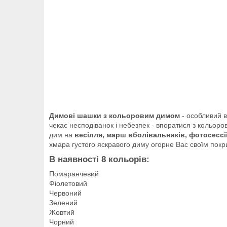
Димові шашки з кольоровим димом
- особливий в
чекає несподіванок і небезпек - впоратися з кольо
дим на
весілля, марш вболівальників, фотосессі
хмара густого яскравого диму огорне Вас своїм покр
В наявності 8 кольорів:
Помаранчевий
Фіолетовий
Червоний
Зелений
Жовтий
Чорний