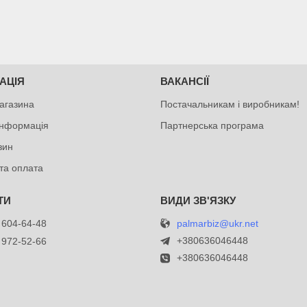
АЦІЯ
ВАКАНСІЇ
агазина
Постачальникам і виробникам!
інформація
Партнерська програма
зин
та оплата
palmarbiz@ukr.net
 604-64-48
+380636046448
 972-52-66
+380636046448