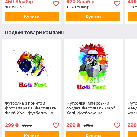
450
620
499
₴/набір
₴/набір
900 ₴/набір
1 240 ₴/набір
998 ₴
Купити
Купити
Подібні товари компанії
Футболка з принтом
Футболка Імперський
Футб
фотоапаратів, Фестиваль
солдат, Фестиваль Фарб
ман
Фарб Холі, футболка на
Холі, футболка на
Фарб
Фестиваль Фарб,
Фестиваль Фарб,
Фест
Рекомендується на Holi
Рекомендується на Holi
Реко
299
299
299
₴
₴
598 ₴
598 ₴
Fest!
Fest!
Fest
Купити
Купити