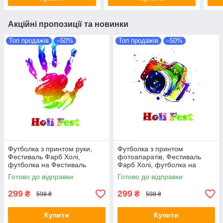
Акційні пропозиції та новинки
Топ продажів
–50%
Топ продажів
–50%
Футболка з принтом руки,
Футболка з принтом
Фестиваль Фарб Холі,
фотоапаратів, Фестиваль
футболка на Фестиваль
Фарб Холі, футболка на
Фарб, Рекомендується на
Фестиваль Фарб,
Готово до відправки
Готово до відправки
Holi Fest!
Рекомендується на Holi Fest!
299
299
₴
₴
598 ₴
598 ₴
Купити
Купити