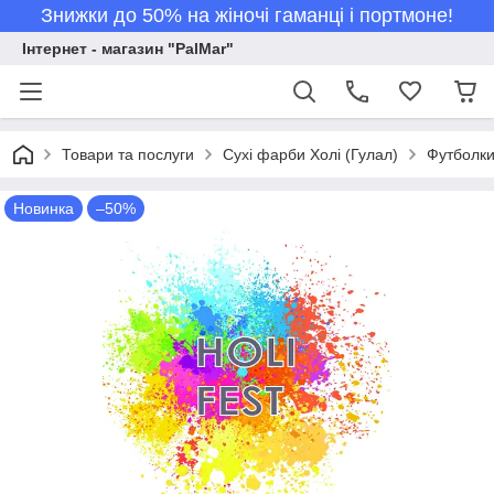
Знижки до 50% на жіночі гаманці і портмоне!
Інтернет - магазин "PalMar"
Товари та послуги
Сухі фарби Холі (Гулал)
Футболки 
Новинка
–50%