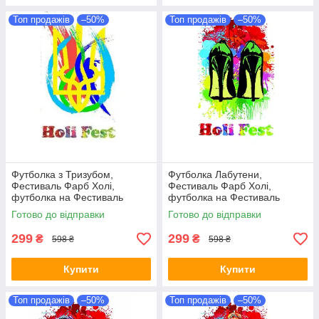
Топ продажів
–50%
Топ продажів
–50%
Футболка з Тризубом,
Футболка Лабутени,
Фестиваль Фарб Холі,
Фестиваль Фарб Холі,
футболка на Фестиваль
футболка на Фестиваль
Фарб, Рекомендується на
Фарб, Рекомендується на
Готово до відправки
Готово до відправки
Holi Fest!
Holi Fest!
299
299
₴
₴
598 ₴
598 ₴
Купити
Купити
Топ продажів
–50%
Топ продажів
–50%