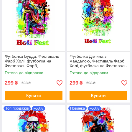
Футболка Будда, Фестиваль
Футболка Дівчина з
Фарб Холі, футболка на
мандалою, Фестиваль Фарб
Фестиваль Фарб,
Холі, футболка на Фестиваль
Рекомендується на Holi Fest!
Фарб, Рекомендується на
Готово до відправки
Готово до відправки
Holi Fest!
299
299
₴
₴
598 ₴
598 ₴
Купити
Купити
Топ продажів
–50%
Новинка
–50%