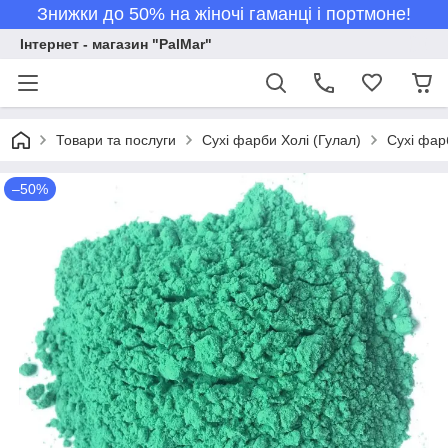
Знижки до 50% на жіночі гаманці і портмоне!
Інтернет - магазин "PalMar"
Товари та послуги
Сухі фарби Холі (Гулал)
Сухі фар
–50%