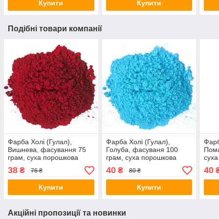
Купити
Купити
Подібні товари компанії
Фарба Холі (Гулал),
Фарба Холі (Гулал),
Фарб
Вишнева, фасування 75
Голуба, фасуваня 100
Пома
грам, суха порошкова
грам, суха порошкова
суха
фарба для фествиалів,
фарба для фествиалів,
для 
38
40
40
₴
₴
76 ₴
80 ₴
флешмобів, фото
флешмобів, фото
фле
Купити
Купити
Акційні пропозиції та новинки