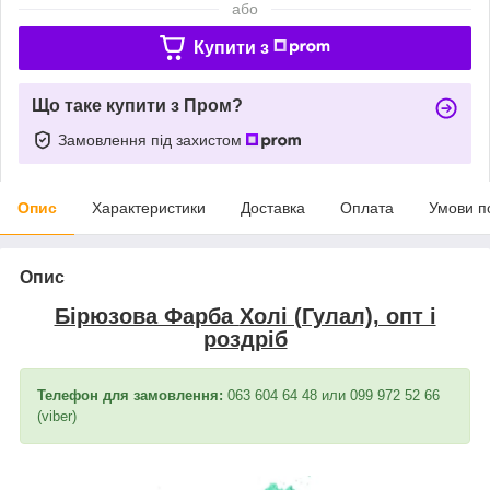
або
Купити з
Що таке купити з Пром?
Замовлення під захистом
Опис
Характеристики
Доставка
Оплата
Умови п
Опис
Бірюзова Фарба
Холі (Гулал), опт і
роздріб
Телефон для замовлення:
063 604 64 48 или 099 972 52 66
(viber)