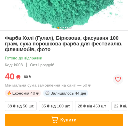
Фарба Холі (Гулал), Бірюзова, фасуваня 100
грам, суха порошкова фарба для фествиалів,
флешмобів, фото
Готово до відправки
Код: k008
Опт і роздріб
40
₴
80 ₴
Мінімальна сума замовлення на сайті — 50 ₴
Економія
40 ₴
Залишилось
44 дні
38 ₴
від 50 шт.
35 ₴
від 100 шт.
28 ₴
від 450 шт.
22 ₴
ві
Купити