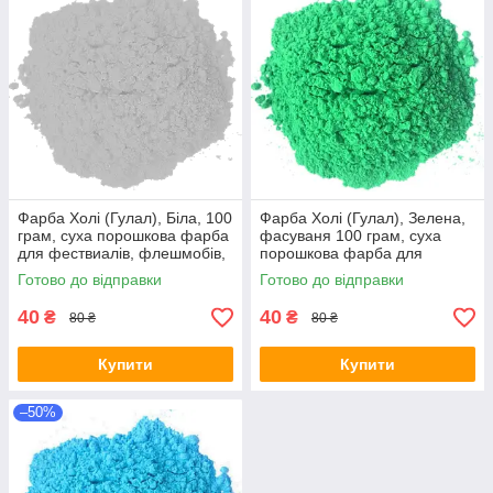
Фарба Холі (Гулал), Біла, 100
Фарба Холі (Гулал), Зелена,
грам, суха порошкова фарба
фасуваня 100 грам, суха
для фествиалів, флешмобів,
порошкова фарба для
фото
фествиалів, флешмобів,
Готово до відправки
Готово до відправки
фото
40
40
₴
₴
80 ₴
80 ₴
Купити
Купити
–50%