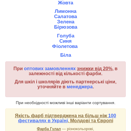
Жовта
Лимонна
Салатова
Зелена
Бірюзова
Голуба
Синя
Фіолетова
Біла
При
оптових замовленнях
знижки від 20%
, в
залежності від кількості фарби.
Для шкіл і школярів діють партнерські ціни,
уточняйте в
менеджера
.
При необхідності можливі інші варіанти сортування.
Якість фарб підтверджена на більш ніж
100
фестивалях в Україні
, Молдові та Європі
Фарба Гулал
― різнокольорові,