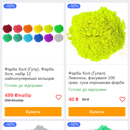
–50%
–50%
Фарба Холі (Гулу), Фарба
Фарба Холі (Гулал),
Холі, набір 12
Лимонна, фасуваня 100
найпопулярнішіх кольорів
грам, суха порошкова фарба
пакети 100 грам, Фарби холі
Готово до відправки
для фествиалів, флешмобів,
Готово до відправки
фото
499
₴/набір
40
₴
80 ₴
998 ₴/набір
Купити
Купити
–50%
–50%