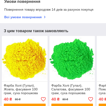
Умови повернення
Повернення товару впродовж 14 днів за рахунок покупця
Всі умови повернення
З цим товаром також замовляють
Фарба Холі (Гулал),
Фарба Холі (Гулал),
Фарб
Жовта, фасуваня 100
Салатова, фасуваня 100
Пома
грам, суха порошкова
грам, суха порошкова
суха
фарба для фествиалів,
фарба для фестивалів,
для 
40
40
40
₴
₴
80 ₴
80 ₴
флешмобів, фото
Фарби холі
фле