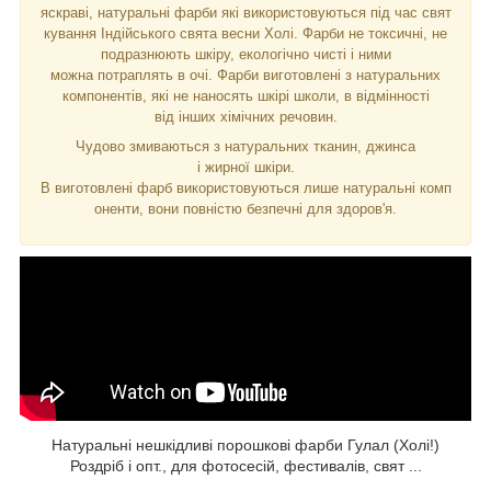
яскраві, натуральні фарби які використовуються під час свят
кування Індійського свята весни Холі. Фарби не токсичні, не
подразнюють шкіру, екологічно чисті і ними
можна потраплять в очі. Фарби виготовлені з натуральних
компонентів, які не наносять шкірі школи, в відмінності
від інших хімічних речовин.
Чудово змиваються з натуральних тканин, джинса
і жирної шкіри.
В виготовлені фарб використовуються лише натуральні комп
оненти, вони повністю безпечні для здоров'я.
Натуральні нешкідливі порошкові фарби Гулал (Холі!)
Роздріб і опт., для фотосесій, фестивалів, свят ...