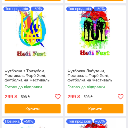
Топ продажів
–50%
Топ продажів
–50%
Футболка з Тризубом,
Футболка Лабутени,
Фестиваль Фарб Холі,
Фестиваль Фарб Холі,
футболка на Фестиваль
футболка на Фестиваль
Фарб, Рекомендується на
Фарб, Рекомендується на
Готово до відправки
Готово до відправки
Holi Fest!
Holi Fest!
299
299
₴
₴
598 ₴
598 ₴
Купити
Купити
Новинка
–50%
Топ продажів
–50%