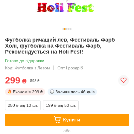
Футболка ричащий лев, Фестиваль Фарб
Холі, футболка на Фестиваль Фарб,
Рекомендується на Holi Fest!
Готово до відправки
Код: Футболка з Левом
Опт і роздріб
299
₴
598 ₴
Економія
299 ₴
Залишилось
46 днів
250 ₴
від 10 шт.
199 ₴
від 50 шт.
Купити
або