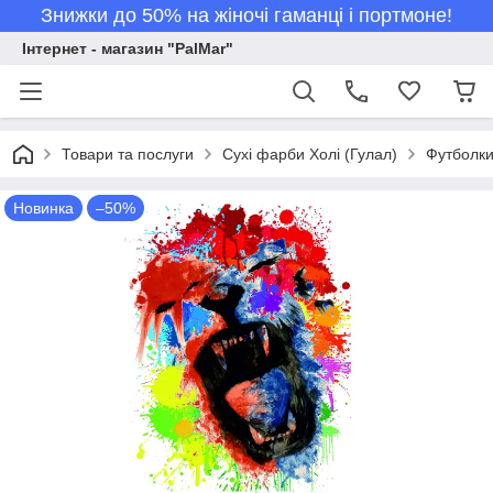
Знижки до 50% на жіночі гаманці і портмоне!
Інтернет - магазин "PalMar"
Товари та послуги
Сухі фарби Холі (Гулал)
Футболки 
Новинка
–50%