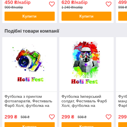
450
620
499
₴/набір
₴/набір
900 ₴/набір
1 240 ₴/набір
998 ₴
Купити
Купити
Подібні товари компанії
Футболка з принтом
Футболка Імперський
Футб
фотоапаратів, Фестиваль
солдат, Фестиваль Фарб
ман
Фарб Холі, футболка на
Холі, футболка на
Фарб
Фестиваль Фарб,
Фестиваль Фарб,
Фест
Рекомендується на Holi
Рекомендується на Holi
Реко
299
299
299
₴
₴
598 ₴
598 ₴
Fest!
Fest!
Fest
Купити
Купити