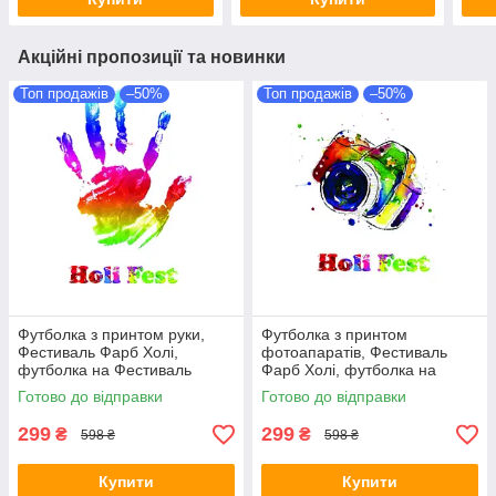
Акційні пропозиції та новинки
Топ продажів
–50%
Топ продажів
–50%
Футболка з принтом руки,
Футболка з принтом
Фестиваль Фарб Холі,
фотоапаратів, Фестиваль
футболка на Фестиваль
Фарб Холі, футболка на
Фарб, Рекомендується на
Фестиваль Фарб,
Готово до відправки
Готово до відправки
Holi Fest!
Рекомендується на Holi Fest!
299
299
₴
₴
598 ₴
598 ₴
Купити
Купити