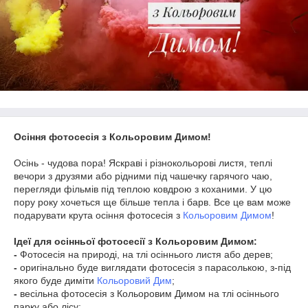
Осіння фотосесія з Кольоровим Димом!
Осінь - чудова пора! Яскраві і різнокольорові листя, теплі
вечори з друзями або рідними під чашечку гарячого чаю,
перегляди фільмів під теплою ковдрою з коханими. У цю
пору року хочеться ще більше тепла і барв. Все це вам може
подарувати крута осіння фотосесія з
Кольоровим Димом
!
Ідеї для осінньої фотосесії з Кольоровим Димом:
-
Фотосесія на природі, на тлі осіннього листя або дерев;
-
оригінально буде виглядати фотосесія з парасолькою, з-під
якого буде диміти
Кольоровий Дим
;
-
весільна фотосесія з Кольоровим Димом на тлі осіннього
парку або лісу;