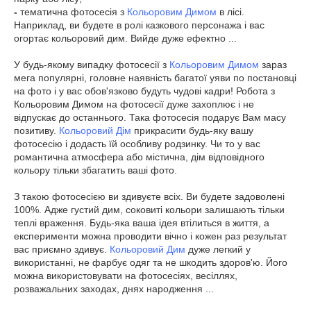
-
тематична фотосесія з
Кольоровим Димом
в лісі.
Наприклад, ви будете в ролі казкового персонажа і вас
огортає кольоровий дим. Вийде дуже ефектно ...
У будь-якому випадку фотосесії з
Кольоровим Димом
зараз
мега популярні, головне наявність багатої уяви по постановці
на фото і у вас обов'язково будуть чудові кадри! Робота з
Кольоровим Димом на фотосесії дуже захоплює і не
відпускає до останнього. Така фотосесія подарує Вам масу
позитиву.
Кольоровий Дім
прикрасити будь-яку вашу
фотосесію і додасть їй особливу родзинку. Чи то у вас
романтична атмосфера або містична, дім відповідного
кольору тільки збагатить ваші фото.
З такою фотосесією ви здивуєте всіх. Ви будете задоволені
100%. Адже густий дим, соковиті кольори залишають тільки
теплі враження. Будь-яка ваша ідея втілиться в життя, а
експерименти можна проводити вічно і кожен раз результат
вас приємно здивує.
Кольоровий Дим
дуже легкий у
використанні, не фарбує одяг та не шкодить здоров'ю. Його
можна використовувати на фотосесіях, весіллях,
розважальних заходах, днях народження ...