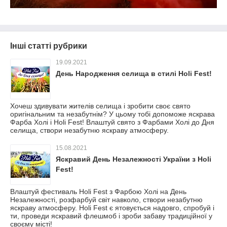
Інші статті рубрики
19.09.2021
День Народження селища в стилі Holi Fest!
Хочеш здивувати жителів селища і зробити своє свято
оригінальним та незабутнім? У цьому тобі допоможе яскрава
Фарба Холі і Holi Fest! Влаштуй свято з Фарбами Холі до Дня
селища, створи незабутню яскраву атмосферу.
15.08.2021
Яскравий День Незалежності України з Holi
Fest!
Влаштуй фестиваль Holi Fest з Фарбою Холі на День
Незалежності, розфарбуй світ навколо, створи незабутню
яскраву атмосферу. Holi Fest є ятовується надовго, спробуй і
ти, проведи яскравий флешмоб і зроби забаву традиційної у
своєму місті!