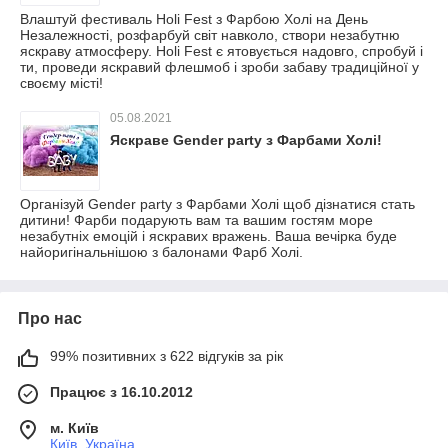
Влаштуй фестиваль Holi Fest з Фарбою Холі на День
Незалежності, розфарбуй світ навколо, створи незабутню
яскраву атмосферу. Holi Fest є ятовується надовго, спробуй і
ти, проведи яскравий флешмоб і зроби забаву традиційної у
своєму місті!
05.08.2021
Яскраве Gender party з Фарбами Холі!
Організуй Gender party з Фарбами Холі щоб дізнатися стать
дитини! Фарби подарують вам та вашим гостям море
незабутніх емоцій і яскравих вражень. Ваша вечірка буде
найоригінальнішою з балонами Фарб Холі.
Про нас
99% позитивних з 622 відгуків за рік
Працює з 16.10.2012
м. Київ
Київ, Україна