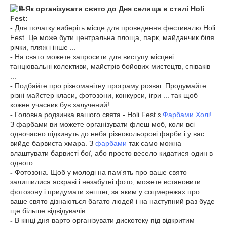
Як організувати свято до Дня селища в стилі Holi
Fest:
-
Для початку виберіть місце для проведення фестивалю Holi
Fest. Це може бути центральна площа, парк, майданчик біля
річки, пляж і інше ...
-
На свято можете запросити для виступу місцеві
танцювальні колективи, майстрів бойових мистецтв, співаків
...
-
Подбайте про різноманітну програму розваг. Продумайте
різні майстер класи, фотозони, конкурси, ігри ... так щоб
кожен учасник був залучений!
-
Головна родзинка вашого свята - Holi Fest з
Фарбами Холі!
З фарбами ви можете організувати флеш моб, коли всі
одночасно підкинуть до неба різнокольорові фарби і у вас
вийде барвиста хмара. З
фарбами
так само можна
влаштувати барвисті бої, або просто весело кидатися один в
одного.
-
Фотозона. Щоб у молоді на пам'ять про ваше свято
залишилися яскраві і незабутні фото, можете встановити
фотозону і придумати хештег, за яким у соцмережах про
ваше свято дізнаються багато людей і на наступний раз буде
ще більше відвідувачів.
-
В кінці дня варто організувати дискотеку під відкритим