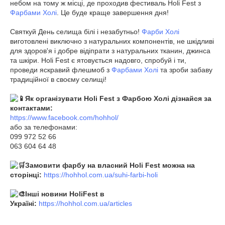
небом на тому ж місці, де проходив фестиваль Holi Fest з
Фарбами Холі
. Це буде краще завершення дня!
Святкуй День селища білі і незабутньо!
Фарби Холі
виготовлені виключно з натуральних компонентів, не шкідливі
для здоров'я і добре відіпрати з натуральних тканин, джинса
та шкіри. Holi Fest є ятовується надовго, спробуй і ти,
проведи яскравий флешмоб з
Фарбами Холі
та зроби забаву
традиційної в своєму селищі!
Як організувати Holi Fest з Фарбою Холі дізнайся за
контактами:
https://www.facebook.com/hohhol/
або за телефонами:
099 972 52 66
063 604 64 48
Замовити фарбу на власний Holi Fest можна на
сторінці:
https://hohhol.com.ua/suhi-farbi-holi
Інші новини HoliFest в
Україні:
https://hohhol.com.ua/articles