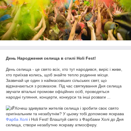
День Народження селища в стилі Holi Fest!
День селища - це свято всіх, хто тут народився, виріс і живе,
хто приїхав колись, щоб знайте тепло родинне місце.
Зазвичай це один з наймасовіших сільських свят, що
відзначаються з розмахом. Під час святкування Дня селища
звучати вітальні промови офіційних осіб, проводяться
народні гуляння, концерти, конкурси та інші розваги ...
Хочеш здивувати жителів селища і зробити своє свято
оригінальним та незабутнім? У цьому тобі допоможе яскрава
Фарба Холі
і Holi Fest! Влаштуй свято з Фарбами Холі до Дня
селища, створи незабутню яскраву атмосферу.