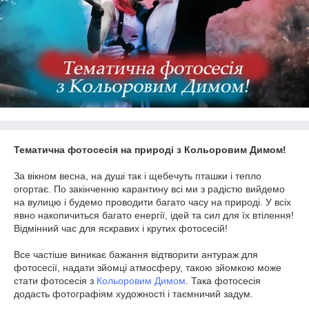
Тематична фотосесія на природі з Кольоровим Димом!
За вікном весна, на душі так і щебечуть пташки і тепло
огортає. По закінченню карантину всі ми з радістю вийдемо
на вулицю і будемо проводити багато часу на природі. У всіх
явно накопичиться багато енергії, ідей та сил для їх втілення!
Відмінний час для яскравих і крутих фотосесій!
Все частіше виникає бажання відтворити антураж для
фотосесії, надати зйомці атмосферу, такою зйомкою може
стати фотосесія з
Кольоровим Димом
. Така фотосесія
додасть фотографіям художності і таємничий задум.