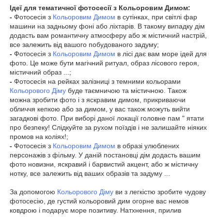
Ідеї для тематичної фотосесії з Кольоровим Димом:
-
Фотосесія з
Кольоровим Димом
в сутінках, при світлі фар
машини на задньому фоні або ліхтарів. В такому випадку дім
додасть вам романтичну атмосферу або ж містичний настрій,
все залежить від вашого побудованого задуму;
-
Фотосесія з
Кольоровим Димом
в лісі дає вам море ідей для
фото. Це може бути магічний ритуал, образ лісового героя,
містичний образ ...;
-
Фотосесія на рейках залізниці з темними кольорами
Кольорового Діму
буде таємничою та містичною. Також
можна зробити фото і з яскравим димом, прикриваючи
обличчя кепкою або за димом, у вас також можуть вийти
загадкові фото. При виборі даної локації головне пам " ятати
про безпеку! Слідкуйте за рухом поїздів і не залишайте ніяких
промов на коліях!;
-
Фотосесія з
Кольоровим Димом
в образі улюблених
персонажів з фільму. У даній постановці дім додасть вашим
фото новизни, яскравий і барвистий акцент, або ж містичну
нотку, все залежить від ваших образів та задуму ...
За допомогою
Кольорового Діму
ви з легкістю зробите чудову
фотосесію, де густий кольоровий дим огорне вас немов
ковдрою і подарує море позитиву. Натхнення, прилив