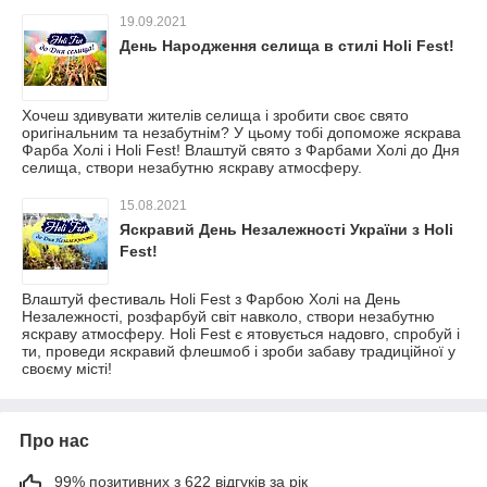
19.09.2021
День Народження селища в стилі Holi Fest!
Хочеш здивувати жителів селища і зробити своє свято
оригінальним та незабутнім? У цьому тобі допоможе яскрава
Фарба Холі і Holi Fest! Влаштуй свято з Фарбами Холі до Дня
селища, створи незабутню яскраву атмосферу.
15.08.2021
Яскравий День Незалежності України з Holi
Fest!
Влаштуй фестиваль Holi Fest з Фарбою Холі на День
Незалежності, розфарбуй світ навколо, створи незабутню
яскраву атмосферу. Holi Fest є ятовується надовго, спробуй і
ти, проведи яскравий флешмоб і зроби забаву традиційної у
своєму місті!
Про нас
99% позитивних з 622 відгуків за рік