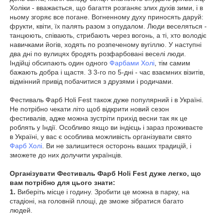
Холіки - вважається, що багаття розганяє злих духів зими, і в
ньому згоряє все погане. Вогненному духу приносять даруй:
фрукти, квіти, їх палять разом з опудалом. Люди веселяться -
танцюють, співають, стрибають через вогонь, а ті, хто володіє
навичками йогів, ходять по розпеченому вугіллю. У наступні
два дні по вулицях бродять розфарбовані веселі люди.
Індійці обсипають один одного
Фарбами Холі
, тім самим
бажають добра і щастя. З 3-го по 5-дні - час взаємних візитів,
відмінний привід побачитися з друзями і родичами.
Фестиваль Фарб Holi Fest також дуже популярний і в Україні.
Не потрібно чекати літо щоб відкрити новий сезон
фестивалів, адже можна зустріти прихід весни так як це
роблять у Індії. Особливо якщо ви індієць і зараз проживаєте
в Україні, у вас є особлива можливість організувати свято
Фарб Холі
. Ви не залишитеся осторонь ваших традицій, і
зможете до них долучити українців.
Організувати Фестиваль Фарб Holi Fest дуже легко, що
вам потрібно для цього знати:
1.
Виберіть місце і годину. Зробити це можна в парку, на
стадіоні, на головній площі, де зможе зібратися багато
людей.