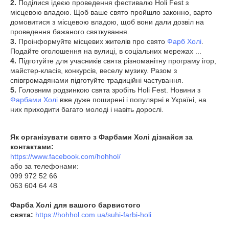
2.
Поділися ідеєю проведення фестивалю Holi Fest з
місцевою владою. Щоб ваше свято пройшло законно, варто
домовитися з місцевою владою, щоб вони дали дозвіл на
проведення бажаного святкування.
3.
Проінформуйте місцевих жителів про свято
Фарб Холі
.
Подайте оголошення на вулиці, в соціальних мережах ...
4.
Підготуйте для учасників свята різноманітну програму ігор,
майстер-класів, конкурсів, веселу музику. Разом з
співгромадянами підготуйте традиційні частування.
5.
Головним родзинкою свята зробіть Holi Fest. Новини з
Фарбами Холі
вже дуже поширені і популярні в Україні, на
них приходити багато молоді і навіть дорослі.
Як організувати свято з Фарбами Холі дізнайся за
контактами:
https://www.facebook.com/hohhol/
або за телефонами:
099 972 52 66
063 604 64 48
Фарба Холі для вашого барвистого
свята:
https://hohhol.com.ua/suhi-farbi-holi