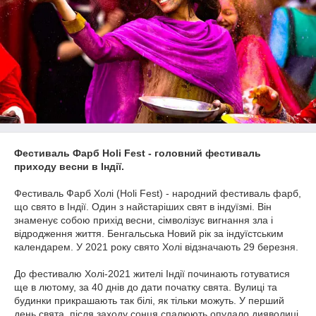
Фестиваль Фарб Holi Fest - головний фестиваль
приходу весни в Індії.
Фестиваль Фарб Холі (Holi Fest) - народний фестиваль фарб,
що свято в Індії. Один з найстаріших свят в індуїзмі. Він
знаменує собою прихід весни, сімволізує вигнання зла і
відродження життя. Бенгальська Новий рік за індуїстським
календарем. У 2021 року свято Холі відзначають 29 березня.
До фестивалю Холі-2021 жителі Індії починають готуватися
ще в лютому, за 40 днів до дати початку свята. Вулиці та
будинки прикрашають так білі, як тільки можуть. У перший
день свята, після заходу сонця спалюють опудало дияволиці