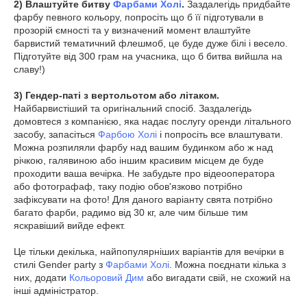
2) Влаштуйте битву
Фарбами Холі
.
Заздалегідь придбайте
фарбу певного кольору, попросіть що б її підготували в
прозорій ємності та у визначений момент влаштуйте
барвистий тематичний флешмоб, це буде дуже білі і весело.
Підготуйте від 300 грам на учасника, що б битва вийшла на
славу!)
3) Гендер-паті з вертольотом або літаком.
Найбарвистіший та оригінальний спосіб. Заздалегідь
домовтеся з компанією, яка надає послугу оренди літального
засобу, запасіться
Фарбою Холі
і попросіть все влаштувати.
Можна розпиляли фарбу над вашим будинком або ж над
річкою, галявиною або іншим красивим місцем де буде
проходити ваша вечірка. Не забудьте про відеооператора
або фотографаф, таку подію обов'язково потрібно
зафіксувати на фото! Для даного варіанту свята потрібно
багато фарби, радимо від 30 кг, але чим більше тим
яскравіший вийде ефект.
Це тільки декілька, найпопулярніших варіантів для вечірки в
стилі Gender party з
Фарбами Холі
. Можна поєднати кілька з
них, додати
Кольоровий Дим
або вигадати свій, не схожий на
інші адміністратор.