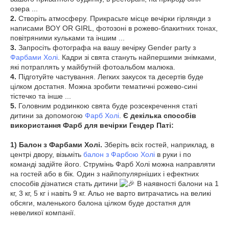
озера ...
2.
Створіть атмосферу. Прикрасьте місце вечірки гірлянди з
написами BOY OR GIRL, фотозоні в рожево-блакитних тонах,
повітряними кульками та іншим ...
3.
Запросіть фотографа на вашу вечірку Gender party з
Фарбами Холі
. Кадри зі свята стануть найпершими знімками,
які потраплять у майбутній фотоальбом малюка.
4.
Підготуйте частування. Легких закусок та десертів буде
цілком достатня. Можна зробити тематичні рожево-сині
тістечко та інше ...
5.
Головним родзинкою свята буде розсекречення статі
дитини за допомогою
Фарб Холі
.
Є декілька способів
використання Фарб для вечірки Гендер Паті:
1) Балон з Фарбами Холі.
Зберіть всіх гостей, наприклад, в
центрі двору, візьміть
балон з Фарбою Холі
в руки і по
команді задійте його. Струмінь Фарб Холі можна направляти
на гостей або в бік. Один з найпопулярніших і ефектних
способів дізнатися стать дитини
В наявності балони на 1
кг, 3 кг, 5 кг і навіть 9 кг. Альо не варто витрачатись на великі
обсяги, маленького балона цілком буде достатня для
невеликої компанії.