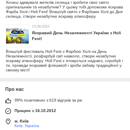
Хочеш здивувати жителів селища і зробити своє свято
оригінальним та незабутнім? У цьому тобі допоможе яскрава
Фарба Холі і Holi Fest! Влаштуй свято з Фарбами Холі до Дня
селища, створи незабутню яскраву атмосферу.
15.08.2021
Яскравий День Незалежності України з Holi
Fest!
Влаштуй фестиваль Holi Fest з Фарбою Холі на День
Незалежності, розфарбуй світ навколо, створи незабутню
яскраву атмосферу. Holi Fest є ятовується надовго, спробуй і
ти, проведи яскравий флешмоб і зроби забаву традиційної у
своєму місті!
Про нас
99% позитивних з 619 відгуків за рік
Працює з 16.10.2012
м. Київ
Київ, Україна