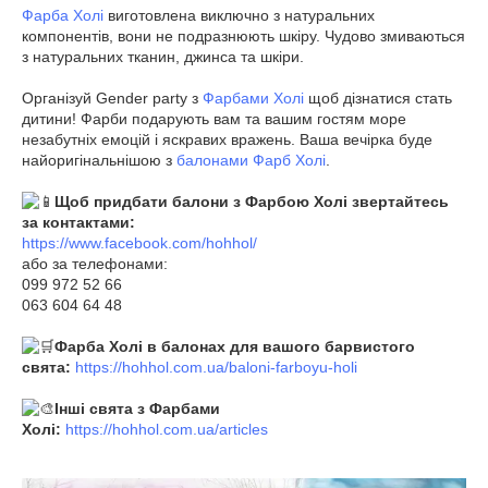
Фарба Холі
виготовлена виключно з натуральних
компонентів, вони не подразнюють шкіру. Чудово змиваються
з натуральних тканин, джинса та шкіри.
Організуй Gender party з
Фарбами Холі
щоб дізнатися стать
дитини! Фарби подарують вам та вашим гостям море
незабутніх емоцій і яскравих вражень. Ваша вечірка буде
найоригінальнішою з
балонами Фарб Холі
.
Щоб придбати балони з Фарбою Холі звертайтесь
за контактами:
https://www.facebook.com/hohhol/
або за телефонами:
099 972 52 66
063 604 64 48
Фарба Холі в балонах для вашого барвистого
свята:
https://hohhol.com.ua/baloni-farboyu-holi
Інші свята з Фарбами
Холі:
https://hohhol.com.ua/articles