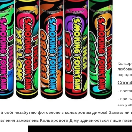
Кольор
любовни
народже
Спосі
- поста
- при в
заглушк
й собі незабутню фотосесію з кольоровим димом!
Замовляй в
авлення замовлень Кольорового Діму здійснюється лише повн