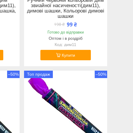
дим
Ручний червоній кольоровій дим
дим11),
звиайної насиченості(дим11),
шашка,
димові шашки, Кольорові димові
шашки
99 ₴
198 ₴
Готово до відправки
Оптом і в роздріб
дим11
Купити
–50%
Топ продаж
–50%