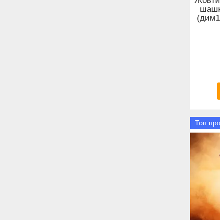
Жовти
шашк
(дим1
Топ пр