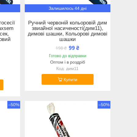
Залишилось 44 дні
осесії
Ручний червоній кольоровій дим
axsem
звиайної насиченості(дим11),
сек,
димові шашки, Кольорові димові
овий
шашки
99 ₴
198 ₴
Готово до відправки
Оптом і в роздріб
дим11
Купити
–50%
–50%