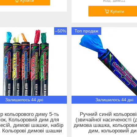
Купити
дим11
Купити
–50%
Топ продаж
Залишилось 44 дні
Залишилось 44 дні
р кольорового диму 5-ть
Ручний синій кольорові
ок, Кольоровий дим для
(звичайної насиченості (д
есій, димові шашки, набір
димова шашка, кольорови
 Кольорові димові шашки
дим, кольоровий д