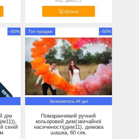
дим11.1
Купити
–50%
Топ продаж
–50%
Залишилось 44 дні
й дім
Помаранчевий ручний
ім11)),
кольоровий дим(звичайної
й синій
насиченості(дим11), димова
им
шашка, 60 сек.