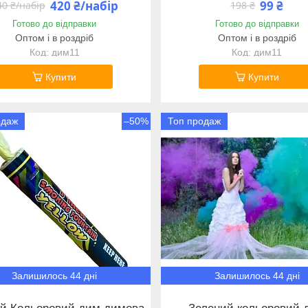
420 ₴/набір
99 ₴
40 ₴/набір
198 ₴
Готово до відправки
Готово до відправки
Оптом і в роздріб
Оптом і в роздріб
дим11
дим11
Купити
Купити
одаж
–50%
Топ продаж
Залишилось 44 дні
Залишилось 44 дні