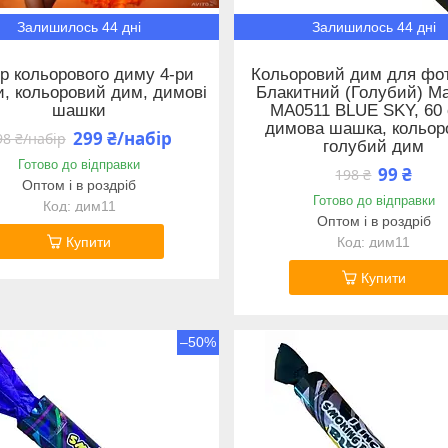
Залишилось 44 дні
Залишилось 44 дні
р кольорового диму 4-ри
Кольоровий дим для фот
, кольоровий дим, димові
Блакитний (Голубий) M
шашки
MA0511 BLUE SKY, 60 
димова шашка, кольор
299 ₴/набір
98 ₴/набір
голубий дим
Готово до відправки
99 ₴
198 ₴
Оптом і в роздріб
Готово до відправки
дим11
Оптом і в роздріб
Купити
дим11
Купити
–50%