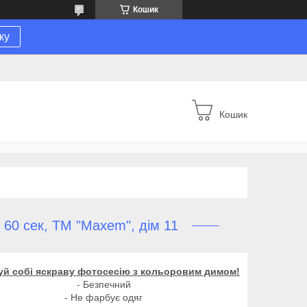
Кошик
ку
Кошик
 60 сек, ТМ "Maxem", дім 11
й собі яскраву фотосесію з кольоровим димом!
- Безпечний
- Не фарбує одяг