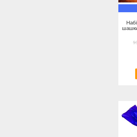
Набі
шашки
5