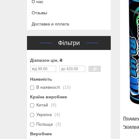
О нас
Отзывы
Доставка и оплата
Фільтри
Діапазон цін, ₴
Наявність
В наявності
15
Країна виробник
Китай
8
Україна
4
Подару
Польща
3
*відпр
Виробник