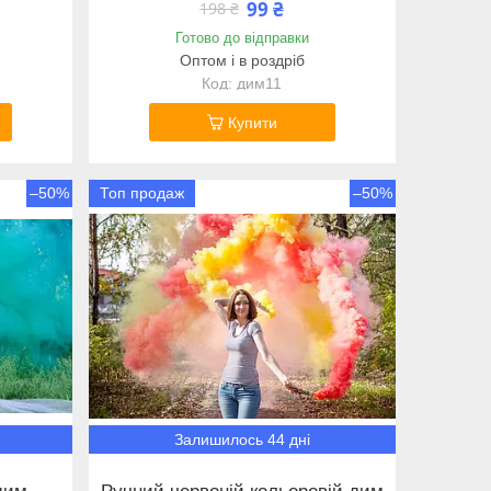
99 ₴
198 ₴
Готово до відправки
Оптом і в роздріб
дим11
Купити
–50%
Топ продаж
–50%
Залишилось 44 дні