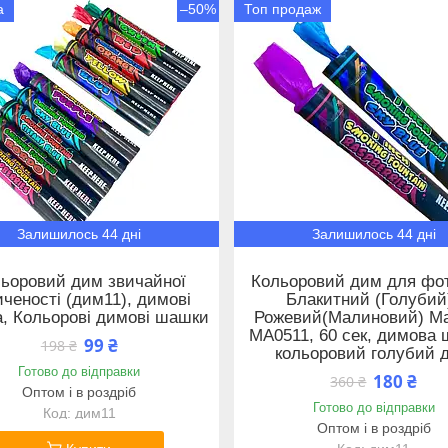
а
–50%
Топ продаж
Залишилось 44 дні
Залишилось 44 дні
ьоровий дим звичайної
Кольоровий дим для фот
иченості (дим11), димові
Блакитний (Голубий)
, Кольорові димові шашки
Рожевий(Малиновий) M
MA0511, 60 сек, димова 
99 ₴
198 ₴
кольоровий голубий 
Готово до відправки
180 ₴
360 ₴
Оптом і в роздріб
Готово до відправки
дим11
Оптом і в роздріб