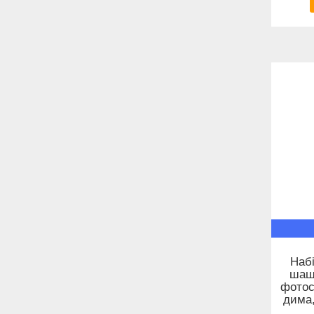
Набі
шаш
фотос
дима,