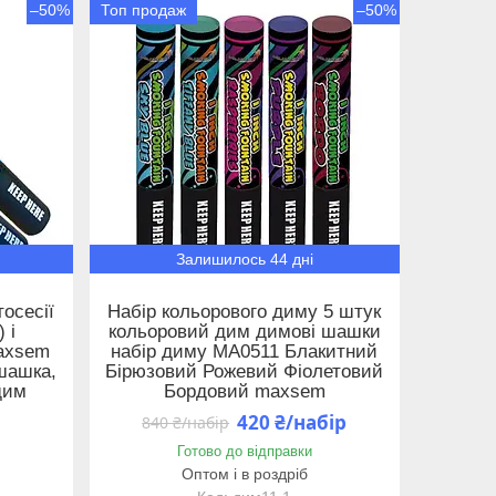
–50%
Топ продаж
–50%
Залишилось 44 дні
осесії
Набір кольорового диму 5 штук
 і
кольоровий дим димові шашки
axsem
набір диму MA0511 Блакитний
шашка,
Бірюзовий Рожевий Фіолетовий
дим
Бордовий maxsem
420 ₴/набір
840 ₴/набір
Готово до відправки
Оптом і в роздріб