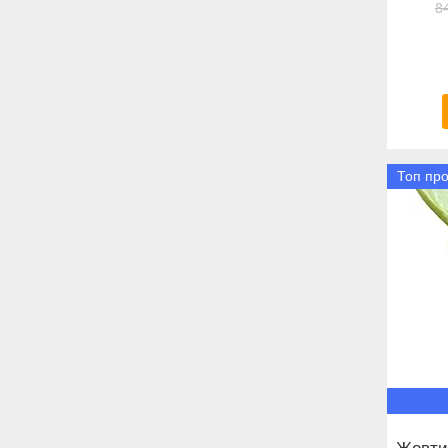
8
Топ пр