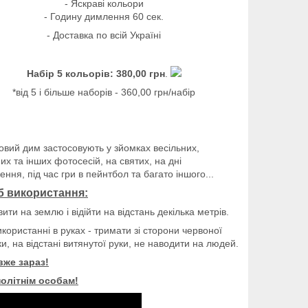
- Яскраві кольори
- Годину димлення 60 сек.
- Доставка по всій Україні
Набір 5 кольорів: 380,00 грн
.
*від 5 і більше наборів - 360,00 грн/набір
овий дим застосовують у зйомках весільних,
х та інших фотосесій, на святих, на дні
ння, під час гри в пейнтбол та багато іншого...
б використання:
вити на землю і відійти на відстань декілька метрів.
икористанні в руках - тримати зі сторони червоної
и, на відстані витянутої руки, не наводити на людей.
же зараз!
олітнім особам!