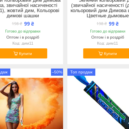
й Кольоровий дим димова
Зелений кольоровий 
а, звичайної насиченості
(звичайної насиченості (
1), жовтий дим, Кольорові
кольоровий дим Димова 
димові шашки
Цветные дымовые
99 ₴
99 ₴
198 ₴
198 ₴
Готово до відправки
Готово до відправки
Оптом і в роздріб
Оптом і в роздріб
дим11
дим11
Купити
Купити
одаж
–50%
Топ продаж