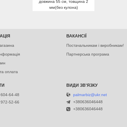
довжина 55 см, товщина 2
мм(без кулона)
АЦІЯ
ВАКАНСІЇ
агазина
Постачальникам і виробникам!
інформація
Партнерська програма
зин
та оплата
palmarbiz@ukr.net
 604-64-48
+380636046448
 972-52-66
+380636046448