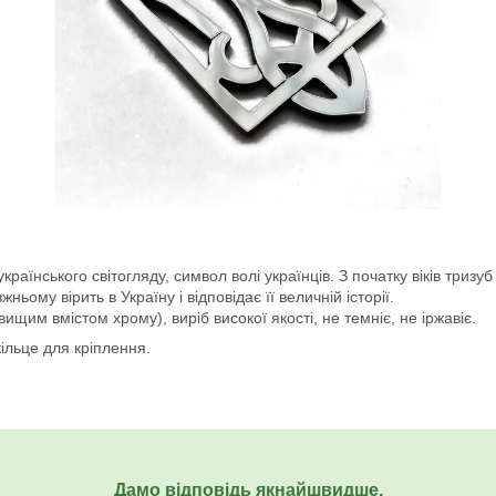
аїнського світогляду, символ волі українців. З початку віків тризуб
ьому вірить в Україну і відповідає її величній історії.
вищим вмістом хрому), виріб високої якості, не темніє, не іржавіє.
кільце для кріплення.
Дамо відповідь якнайшвидше.