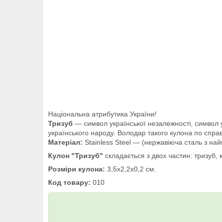
Національна атрибутика України!
Тризуб
― символ української незалежності, символ укр
українського народу. Володар такого кулона по справжн
Матеріал:
Stainless Steel ― (нержавіюча сталь з най
Кулон "Тризуб"
складається з двох частин: тризуб, 
Розміри кулона:
3,5х2,2х0,2 см.
Код товару:
010