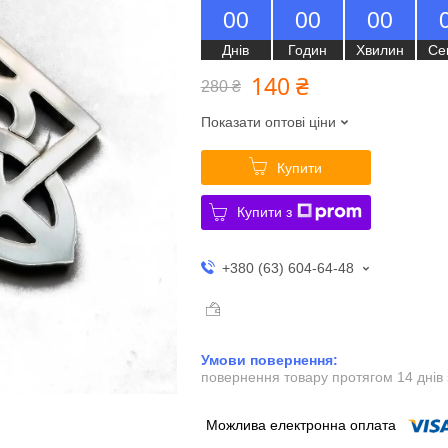
0
0
0
0
0
0
Днів
Годин
Хвилин
Се
140 ₴
280 ₴
Показати оптові ціни
Купити
Купити з
+380 (63) 604-64-48
повернення товару протягом 14 днів